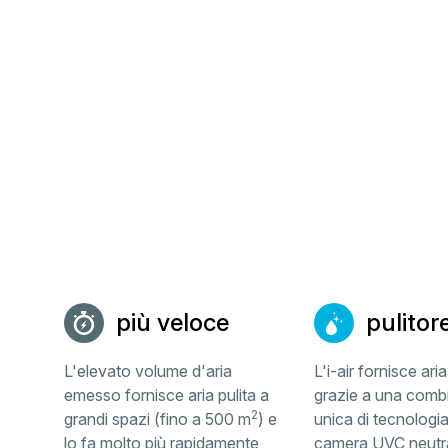
più veloce
pulitor
L'elevato volume d'aria
L'i-air fornisce aria
emesso fornisce aria pulita a
grazie a una comb
2
grandi spazi (fino a 500 m
) e
unica di tecnologia 
lo fa molto più rapidamente
camera UVC neutra