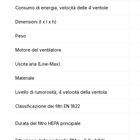
Consumo di energia, velocità delle 4 ventole
Consumo di energia, velocità delle 4 ventole
Dimensioni (l x l x h)
Dimensioni (l x l x h)
Peso
Peso
Motore del ventilatore
Motore del ventilatore
Uscita aria (Low-Max)
Uscita aria (Low-Max)
Materiale
Materiale
Livello di rumorosità, 4 velocità della ventola
Livello di rumorosità, 4 velocità della ventola
Classificazione dei filtri EN 1822
Classificazione dei filtri EN 1822
Durata del filtro HEPA principale
Durata del filtro HEPA principale