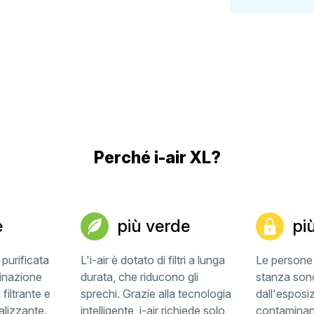
Perché i-air XL?
e
più verde
pi
 purificata
L'i-air è dotato di filtri a lunga
Le persone 
inazione
durata, che riducono gli
stanza sono
filtrante e
sprechi. Grazie alla tecnologia
dall'esposizi
lizzante.
intelligente, i-air richiede solo
contaminant