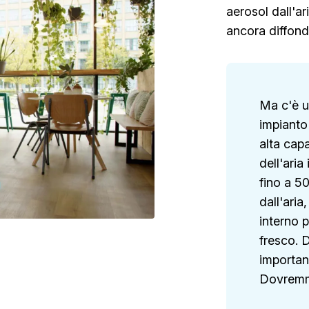
aerosol dall'ar
ancora diffond
Ma c'è u
impianto
alta capa
dell'aria
fino a 50
dall'ari
interno 
fresco. D
importan
Dovremmo