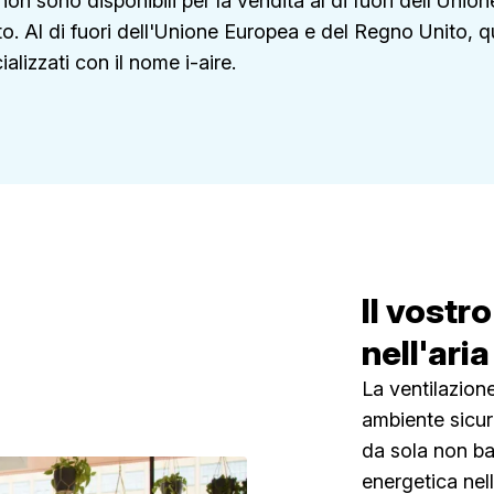
r non sono disponibili per la vendita al di fuori dell'Uni
o. Al di fuori dell'Unione Europea e del Regno Unito, q
lizzati con il nome i-aire.
Il vostr
nell'aria
La ventilazion
ambiente sicuro
da sola non bas
energetica nell