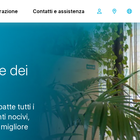
irazione
Contatti e assistenza
i-air XL
e
d
e
i
atte tutti i
ti nocivi,
 migliore