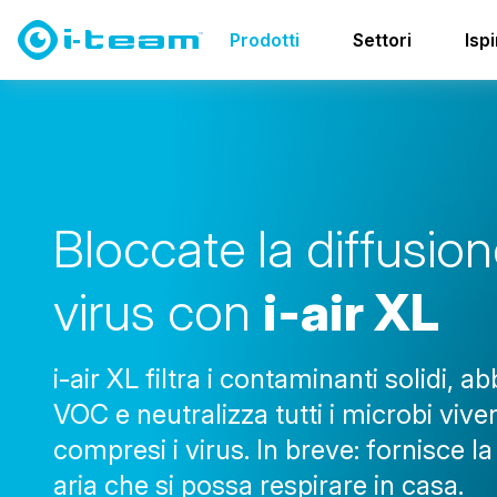
Prodotti
Ambiente interno
i-air XL
Prodotti
Settori
Isp
B
l
o
c
c
a
t
e
l
a
d
i
f
f
u
s
i
o
n
v
i
r
u
s
c
o
n
i
-
a
i
r
X
L
i-air XL filtra i contaminanti solidi, abb
VOC e neutralizza tutti i microbi viven
compresi i virus. In breve: fornisce la
aria che si possa respirare in casa.