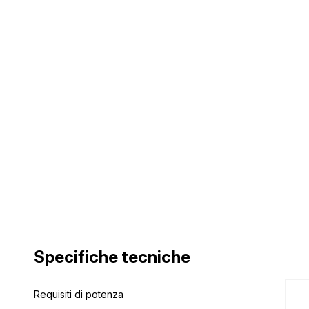
Specifiche tecniche
Specifiche tecniche
Requisiti di potenza
Requisiti di potenza