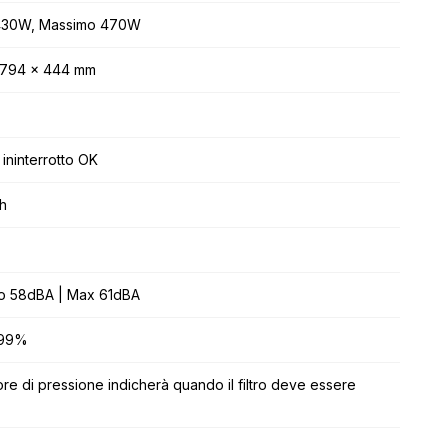
 430W, Massimo 470W
x 794 x 444 mm
ininterrotto OK
h
to 58dBA | Max 61dBA
999%
re di pressione indicherà quando il filtro deve essere