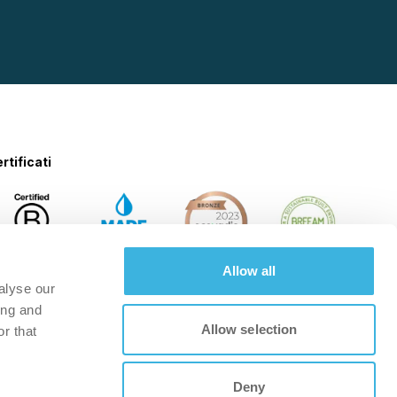
rtificati
Allow all
alyse our
ing and
Allow selection
r that
Deny