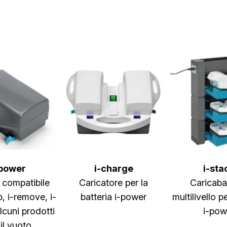
-power
i-charge
i-sta
 compatibile
Caricatore per la
Caricaba
, i-remove, i-
batteria i-power
multilivello p
lcuni prodotti
i-pow
 il vuoto