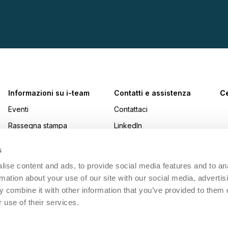
Informazioni su i-team
Contatti e assistenza
Ce
Eventi
Contattaci
Rassegna stampa
LinkedIn
Premi
Instagram
s
Lavorare con i-team
YouTube
ise content and ads, to provide social media features and to an
Sostenibilità
Facebook
rmation about your use of our site with our social media, advertis
 combine it with other information that you’ve provided to them o
Made Blue
 use of their services.
i-academy