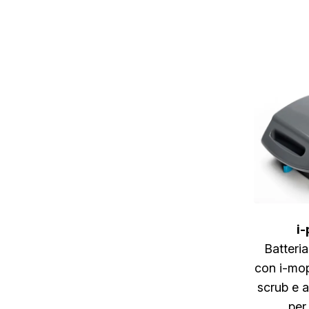
i
Batteria
con i-mop
scrub e a
per