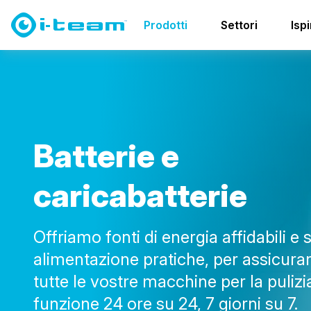
Prodotti
Batterie e caricabatterie
Prodotti
Settori
Isp
B
a
t
t
e
r
i
e
e
c
a
r
i
c
a
b
a
t
t
e
r
i
e
Offriamo fonti di energia affidabili e s
alimentazione pratiche, per assicura
tutte le vostre macchine per la pulizi
funzione 24 ore su 24, 7 giorni su 7.