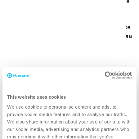
26H consente all'utente di pulire con facilità aree
rotonde. Avete bisogno di raggiungere punti
elevati? Basta sostituire il manico con un tubo
telescopico e il gioco è fatto! Inoltre, è più veloce
del 50% rispetto a un normale panno in microfibra
e più ergonomico per l'operatore.
Perché i-scrub 26H?
This website uses cookies
We use cookies to personalise content and ads, to
più veloce
provide social media features and to analyse our traffic.
We also share information about your use of our site with
50% più veloce rispetto a un normale panno in microfibra.
our social media, advertising and analytics partners who
may combine it with other information that you’ve