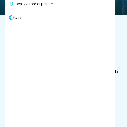
Localizzatore di partner
Italia
Risparmio
rispetto alle microfibre normali
Potere di pulizia forte
Altamente efficace sul microsporco
Meno acqua e prodotti chimici
Riduzione del consumo di acqua e prodotti
chimici fino al 95%
Offre un'elevata durata
fino a 750 lavaggi
Specifiche
tecniche
Tempo di funzionamento della luce