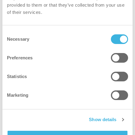
provided to them or that they’ve collected from your use
pulitore
of their services.
Tecnologia brevettata soft-edge che consente all'utente
di pulire aree rotonde senza toccare la fibra.
Consent
Necessary
Selection
più verde
Preferences
Impedisce l'uso eccessivo di acqua e prodotti chimici
grazie al platorello in rete.
Statistics
più sicuro
Marketing
Elimina la contaminazione incrociata grazie alla fibra
codificata HACCP.
Show details
meglio per tutti