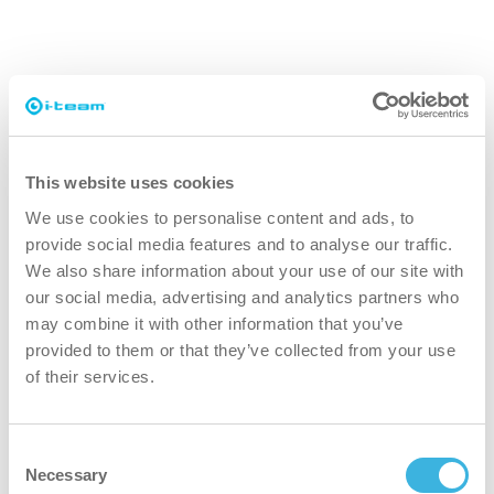
Design ergonomico = soddisfazione
dell'operatore
Maggiore soddisfazione degli ospiti =
recensioni migliori
This website uses cookies
We use cookies to personalise content and ads, to
provide social media features and to analyse our traffic.
We also share information about your use of our site with
our social media, advertising and analytics partners who
may combine it with other information that you’ve
provided to them or that they’ve collected from your use
of their services.
Consent
Necessary
Selection