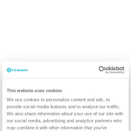
Insieme abbiamo donato
1.786.744.504* litri di acqua
potabile
24,476*
LE PERSONE HANNO AVUTO ACCESSO
This website uses cookies
12,507*
We use cookies to personalise content and ads, to
provide social media features and to analyse our traffic.
TONNELLATE DI CO2 EVITATE
We also share information about your use of our site with
our social media, advertising and analytics partners who
17,867*
may combine it with other information that you’ve