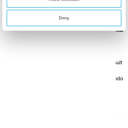
Deny
Prepararsi all'uso e cambiare
facilmente lato
In questo video mostriamo come impostare l'i-suit
Pro per un uso efficace, compreso il modo di
passare dal lato destro a quello sinistro utilizzando
i segni blu e grigi sul tubo curvo di supporto.
Panoramica
Ispirazione