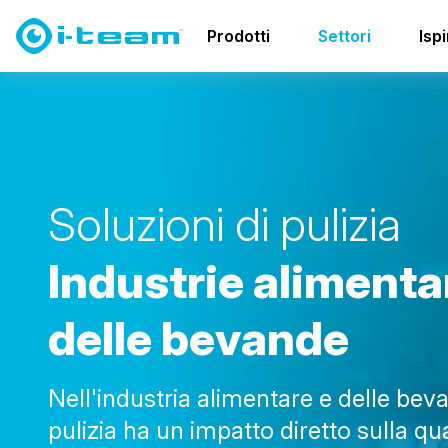
Settori
Cibo e bevande
Prodotti
Settori
Isp
S
o
l
u
z
i
o
n
i
d
i
p
u
l
i
z
i
a
I
n
d
u
s
t
r
i
e
a
l
i
m
e
n
t
a
d
e
l
l
e
b
e
v
a
n
d
e
Nell'industria alimentare e delle beva
pulizia ha un impatto diretto sulla qua