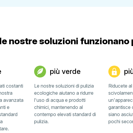
le nostre soluzioni funzionano 
e
più verde
pi
ati costanti
Le nostre soluzioni di pulizia
Riducete al 
nostra
ecologiche aiutano a ridurre
scivolamen
zia avanzata
l'uso di acqua e prodotti
un'apparec
nti e
chimici, mantenendo al
garantisce 
 standard
contempo elevati standard di
siano asciut
la
pulizia.
pochi second
are.