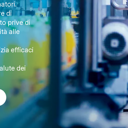
atori.
e di
o prive di
tà alle
zia efficaci
alute dei