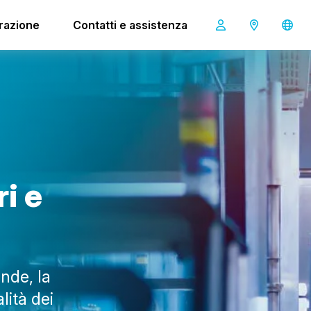
irazione
Contatti e assistenza
r
i
e
nde, la
lità dei