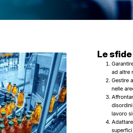
Le sfide
Garantir
ad altre 
Gestire a
nelle ar
Affrontar
disordin
lavoro si
Adattare 
superfici