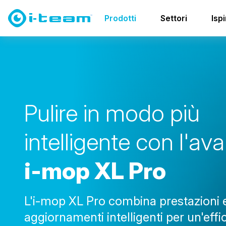
Prodotti
Lavasciuga pavimenti
famiglia i-mop
i-m
Prodotti
Settori
Isp
i
P
u
l
i
r
e
i
n
m
o
d
o
p
i
ù
i
n
t
e
l
l
i
g
e
n
t
e
c
o
n
l
'
a
v
a
i
-
m
o
p
X
L
P
r
o
L'i-mop XL Pro combina prestazioni 
aggiornamenti intelligenti per un'effi