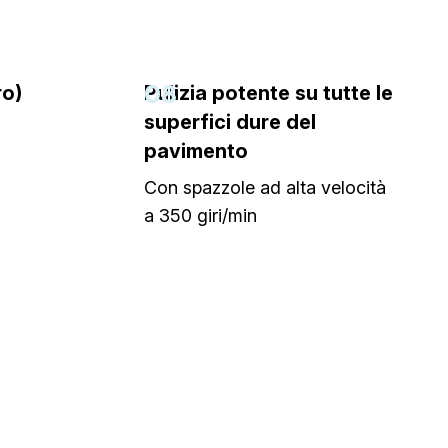
08
ro)
Pulizia potente su tutte le
superfici dure del
pavimento
Con spazzole ad alta velocità
a 350 giri/min