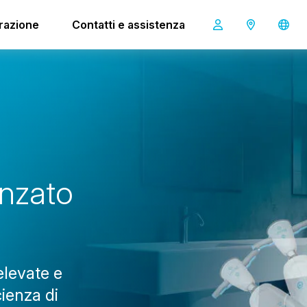
op XL Pro
irazione
Contatti e assistenza
-mop XL Pro
n
z
a
t
o
elevate e
cienza di