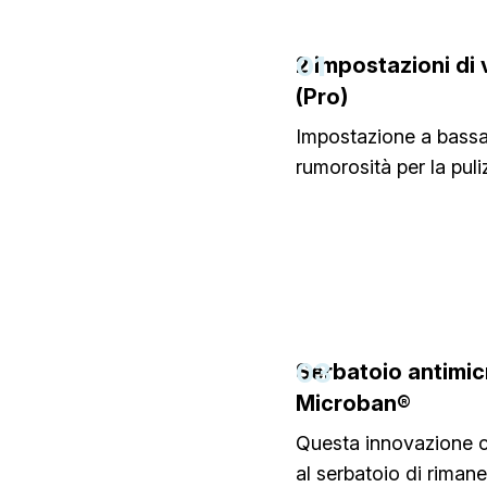
01
2 impostazioni di 
(Pro)
Impostazione a bass
rumorosità per la puli
03
Serbatoio antimic
Microban®
Questa innovazione 
al serbatoio di rimane