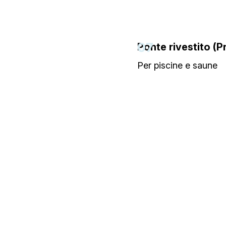
07
Ponte rivestito (P
Per piscine e saune