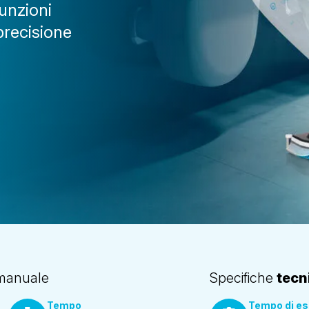
funzioni
precisione
a manuale
Specifiche
tecn
Tempo
Tempo di e