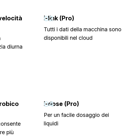
02
velocità
i-link (Pro)
Tutti i dati della macchina sono
disponibili nel cloud
a
zia diurna
04
robico
i-dose (Pro)
Per un facile dosaggio dei
liquidi
consente
re più