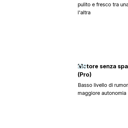
pulito e fresco tra una
l'altra
05
Motore senza spa
(Pro)
Basso livello di rumor
maggiore autonomia