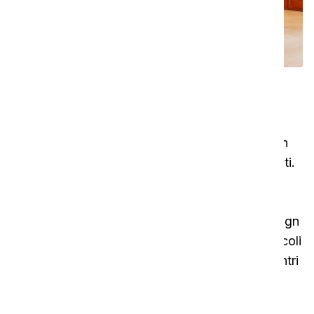
Pulizia potente in dimensioni
compatte
I-mop 40 vi aiuta a pulire più velocemente e con
maggiore precisione, risparmiando tempo e costi.
A differenza dei tradizionali lavaggi, questa
lavasciuga pavimenti avanzata offre risultati
costanti con il minimo sforzo. Grazie al suo design
leggero e ai comandi intuitivi, è perfetta per piccoli
spazi commerciali come negozi al dettaglio, centri
sanitari e strutture educative. Grazie alla
connettività intelligente e alla luce di lavoro